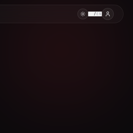
RU
/
EN