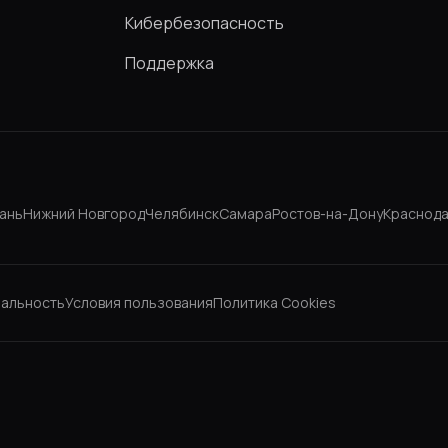
Кибербезопасность
Поддержка
ань
Нижний Новгород
Челябинск
Самара
Ростов-на-Дону
Краснод
альность
Условия пользования
Политика Cookies