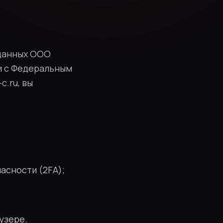
 данных ООО
ии с Федеральным
c.ru, вы
асности (2FA);
узере.