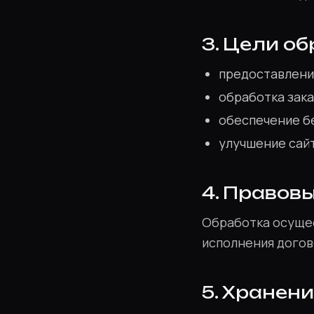
3. Цели о
предоставление
обработка зака
обеспечение б
улучшение сайт
4. Правов
Обработка осущес
исполнения догов
5. Хранен