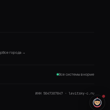
ар
Все города →
Все системы в норме
ИНН
5047307847
·
levitsky-c.ru