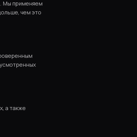
н. Мы применяем
ольше, чем это
проверенным
едусмотренных
, а также